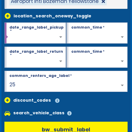
Aéroport intl Bozeman Yellowstone
location_search_oneway_toggle
date_range_label_pickup
common_time
*
*
date_range_label_return
common_time
*
*
common_renters_age_label
*
25
discount_codes
search_vehicle_class
bw_submit_label