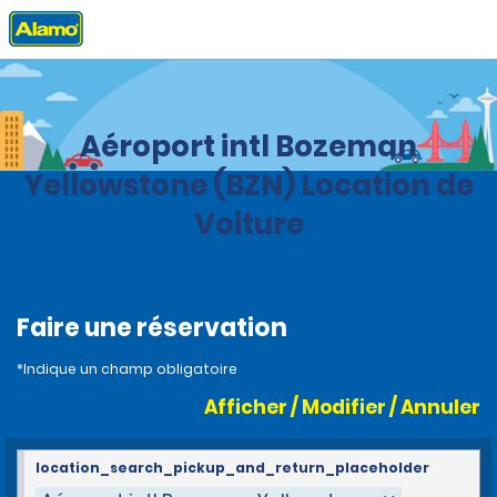
Accueil
Agences
United States
Montana
Aéroport intl Bozeman
Yellowstone (BZN) Location de
Voiture
Faire une réservation
*Indique un champ obligatoire
Afficher / Modifier / Annuler
location_search_pickup_and_return_placeholder