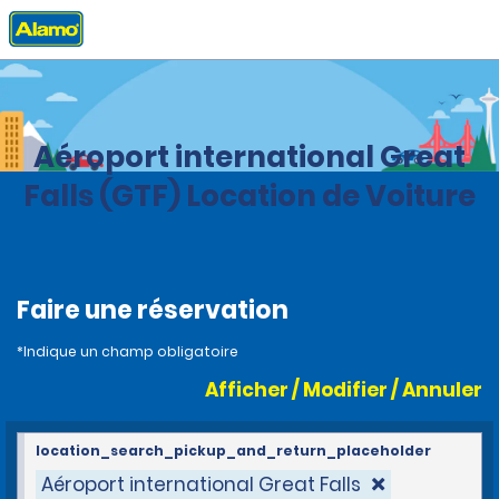
Accueil
Agences
United States
Montana
Aéroport international Great
Falls (GTF) Location de Voiture
Faire une réservation
*Indique un champ obligatoire
Afficher / Modifier / Annuler
location_search_pickup_and_return_placeholder
Aéroport international Great Falls