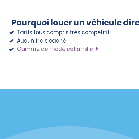
Pourquoi louer un véhicule di
Tarifs tous compris très compétitif
Aucun frais caché
Gamme de modèles Famille
éciales
Programmes
éciales
Programme de fidélité part
r aux promotions par e-
Opportunités de franchise
internationale