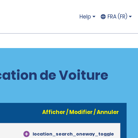
Help
FRA (FR)
cation de Voiture
Afficher / Modifier / Annuler
location_search_oneway_toggle