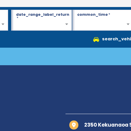
date_range_label_return
common_time
*
*
search_vehi
2350 Kekuanaoa St