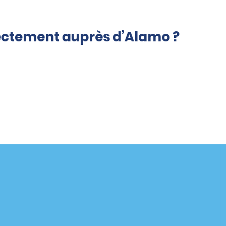
rectement auprès d’Alamo ?
Agences
enaire
California
Florida
Hawaii