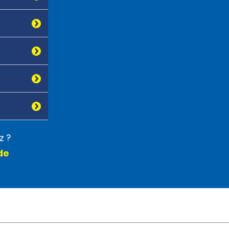
z ?
de