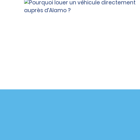
Assistance client
Offres sp
Contactez-nous
Offres sp
Aide & Foire aux questions
S’abonne
mail
Accessibilité