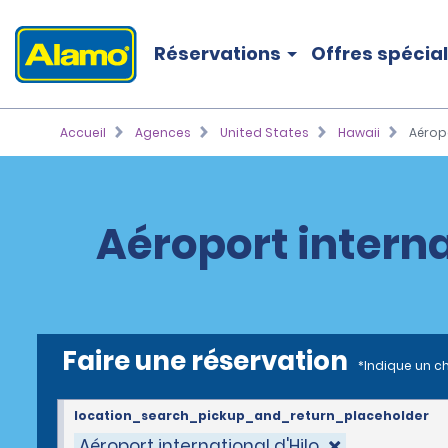
Réservations
Offres spécia
Accueil
Agences
United States
Hawaii
Aéropo
Aéroport interna
Faire une réservation
*Indique un c
location_search_pickup_and_return_placeholder
Aéroport international d'Hilo