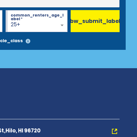
common_renters_age_l
abel
*
bw_submit_label
25+
cle_class
,Hilo, HI 96720