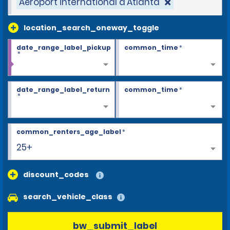
Aéroport international d'Atlanta
location_search_oneway_toggle
date_range_label_pickup
common_time
*
*
date_range_label_return
common_time
*
*
common_renters_age_label
*
25+
discount_codes
search_vehicle_class
bw_submit_label