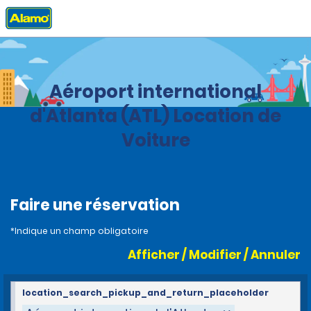
Accueil
Agences
United States
Georgia
Aéroport international
d'Atlanta (ATL) Location de
Voiture
Faire une réservation
*Indique un champ obligatoire
Afficher / Modifier / Annuler
location_search_pickup_and_return_placeholder