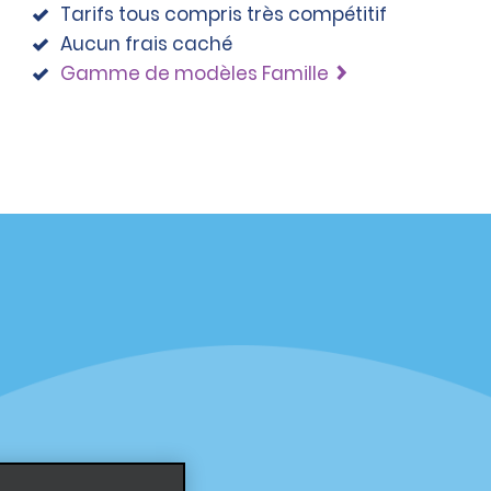
Tarifs tous compris très compétitif
Aucun frais caché
Gamme de modèles Famille
éciales
Programmes
éciales
Programme de fidélité part
r aux promotions par e-
Opportunités de franchise
internationale
s
Entreprise
À propos d’Alamo
Carrières