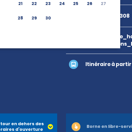
21
22
23
24
25
26
27
+1 239-643-5308
28
29
30
branch_page_ho
map_locations_
Itinéraire à parti
tour en dehors des
Borne en libre-serv
raires d’ouverture