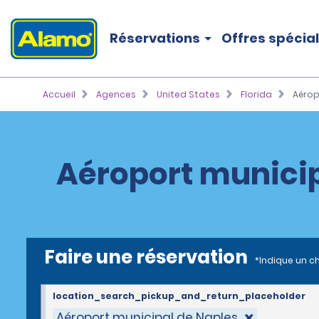
Réservations
Offres spécia
Accueil
Agences
United States
Florida
Aérop
Aéroport municip
Faire une réservation
*Indique un c
location_search_pickup_and_return_placeholder
Aéroport municipal de Naples