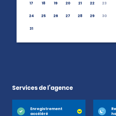
17
18
19
20
21
22
23
24
25
26
27
28
29
30
31
Services de l’agence
Enregistrement
Re
accéléré
ho