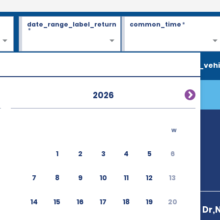
date_range_label_return
common_time
*
*
search_vehi
2026
w
1
2
3
4
5
6
7
8
9
10
11
12
13
14
15
16
17
18
19
20
540 Terminal Dr,N