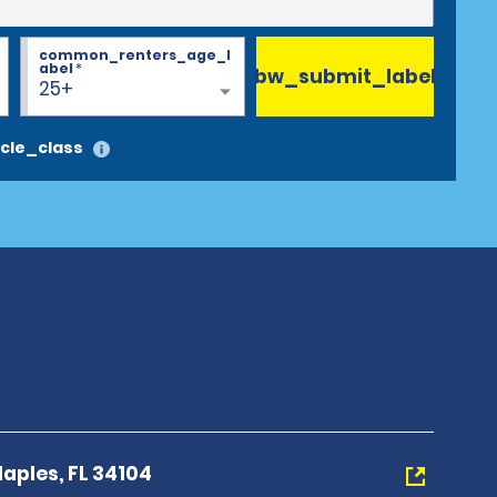
common_renters_age_l
abel
*
bw_submit_label
25+
cle_class
aples, FL 34104