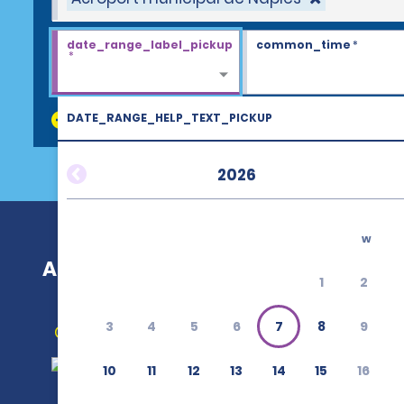
date_range_label_pickup
common_time
*
*
DATE_RANGE_HELP_TEXT_PICKUP
discount_codes
2026
w
Aéroport municipal de Naples (APF)
1
2
3
4
5
6
7
8
9
Obtenir un itinéraire
10
11
12
13
14
15
16