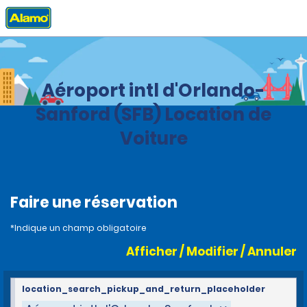
Accueil
Agences
United States
Florida
Aéroport intl d'Orlando-
Sanford (SFB) Location de
Voiture
Faire une réservation
*Indique un champ obligatoire
Afficher / Modifier / Annuler
location_search_pickup_and_return_placeholder