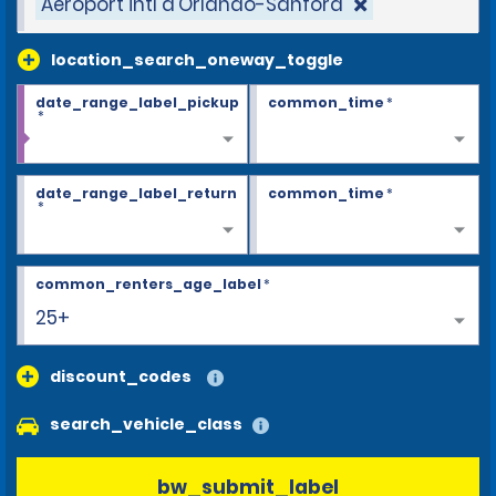
Aéroport intl d'Orlando-Sanford
location_search_oneway_toggle
date_range_label_pickup
common_time
*
*
date_range_label_return
common_time
*
*
common_renters_age_label
*
25+
discount_codes
search_vehicle_class
bw_submit_label