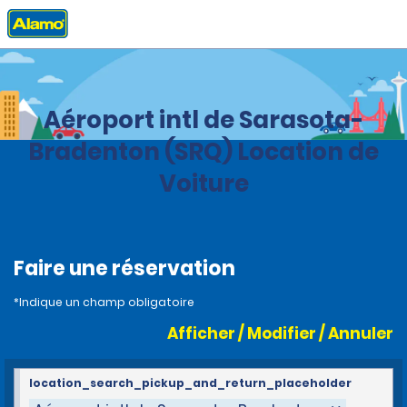
Accueil
Agences
United States
Florida
Aéroport intl de Sarasota-
Bradenton (SRQ) Location de
Voiture
Faire une réservation
*Indique un champ obligatoire
Afficher / Modifier / Annuler
location_search_pickup_and_return_placeholder