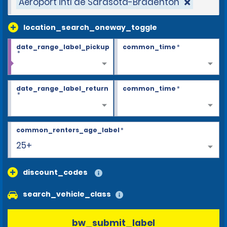
Aéroport intl de Sarasota-Bradenton
location_search_oneway_toggle
date_range_label_pickup
common_time
*
*
date_range_label_return
common_time
*
*
common_renters_age_label
*
25+
discount_codes
search_vehicle_class
bw_submit_label