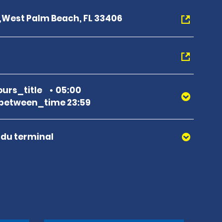
d,West Palm Beach, FL 33406
urs_title
05:00
between_time 23:59
r du terminal