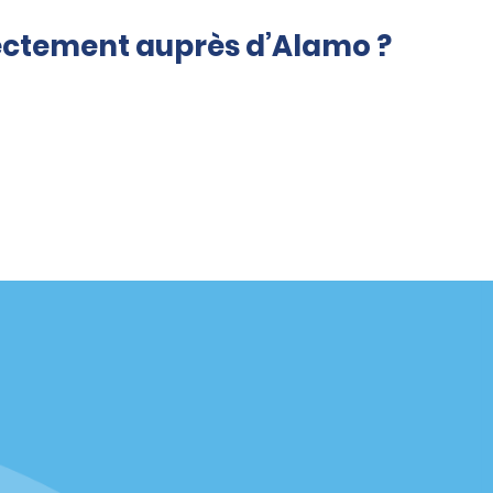
rectement auprès d’Alamo ?
Agences
enaire
California
Florida
Hawaii
Toutes les agences