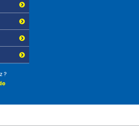
z ?
de