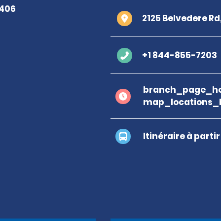
2125 Belvedere R
+1 844-855-7203
branch_page_ho
map_locations_
Itinéraire à parti