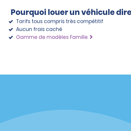
Pourquoi louer un véhicule di
Tarifs tous compris très compétitif
Aucun frais caché
Gamme de modèles Famille
éciales
Programmes
éciales
Programme de fidélité part
r aux promotions par e-
Opportunités de franchise
internationale
s
Entreprise