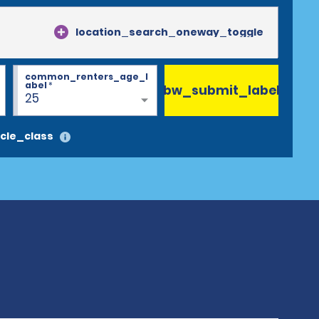
location_search_oneway_toggle
common_renters_age_l
abel
*
bw_submit_label
25
cle_class