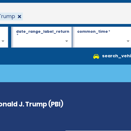
 Trump
date_range_label_return
common_time
*
*
search_vehi
nald J. Trump (PBI)