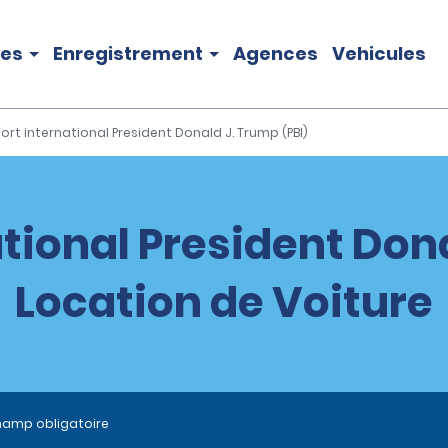
les
Enregistrement
Agences
Vehicules
ort international President Donald J. Trump (PBI)
tional President Dona
Location de Voiture
hamp obligatoire