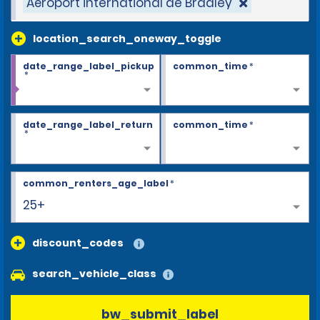
Aéroport international de Bradley
location_search_oneway_toggle
date_range_label_pickup
common_time
*
*
date_range_label_return
common_time
*
*
common_renters_age_label
*
25+
discount_codes
search_vehicle_class
bw_submit_label