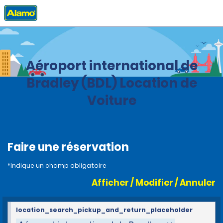
Accueil
Agences
United States
Connecticut
Aéroport international de
Bradley (BDL) Location de
Voiture
Faire une réservation
*Indique un champ obligatoire
Afficher / Modifier / Annuler
location_search_pickup_and_return_placeholder