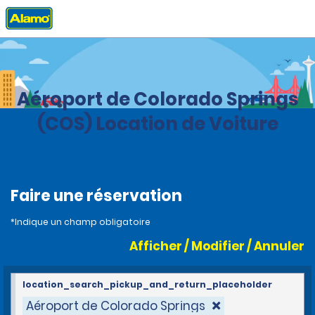
Accueil
Agences
United States
Colorado
Aéroport de Colorado Springs
(COS) Location de Voiture
Faire une réservation
*Indique un champ obligatoire
Afficher / Modifier / Annuler
location_search_pickup_and_return_placeholder
Aéroport de Colorado Springs