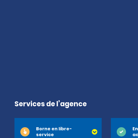
Services de l’agence
Borne en libre-
En
service
ac