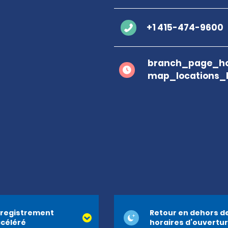
+1 415-474-9600
branch_page_ho
map_locations_
registrement
Retour en dehors d
céléré
horaires d’ouvertu