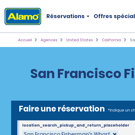
Réservations
Offres spécia
Accueil
Agences
United States
California
Sa
San Francisco F
Faire une réservation
*Indique un c
location_search_pickup_and_return_placeholder
San Francisco Fisherman’s Wharf