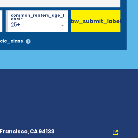
common_renters_age_l
abel
*
bw_submit_label
25+
cle_class
Francisco, CA 94133