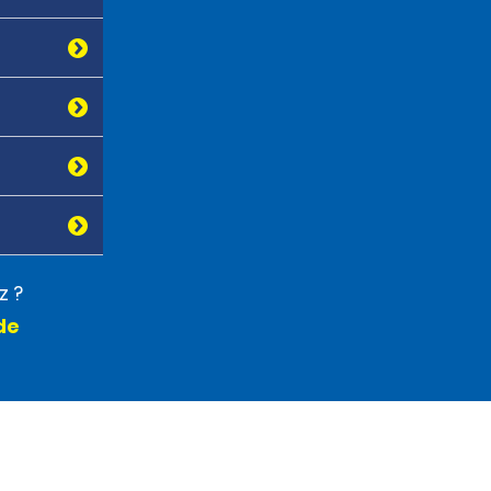
z ?
de