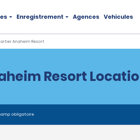
les
Enregistrement
Agences
Vehicules
artier Anaheim Resort
aheim Resort Locatio
hamp obligatoire