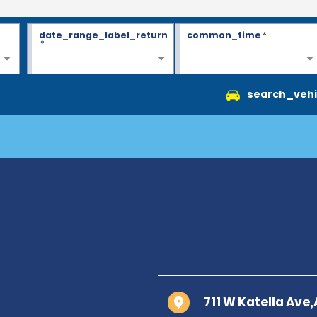
date_range_label_return
common_time
*
*
search_vehi
711 W Katella Ave