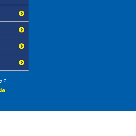
z ?
de