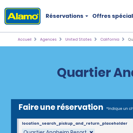
Réservations
Offres spécia
Accueil
Agences
United States
California
Qu
Quartier An
Faire une réservation
*Indique un c
location_search_pickup_and_return_placeholder
Quartier Anaheim Resort