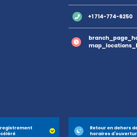
+1 714-774-6250
branch_page_ho
map_locations_
registrement
Retour en dehors d
céléré
horaires d’ouvertu