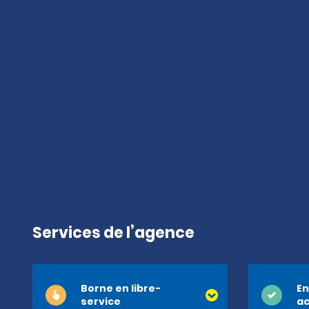
Services de l’agence
Borne en libre-
En
service
ac