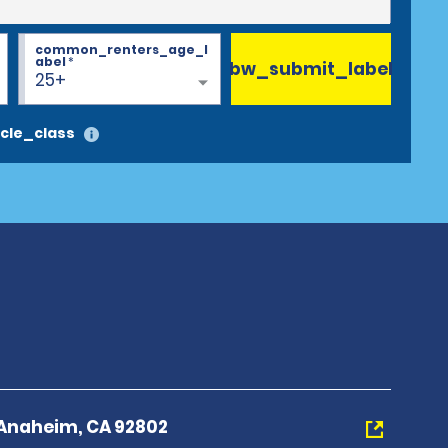
common_renters_age_l
abel
*
bw_submit_label
25+
cle_class
,Anaheim, CA 92802