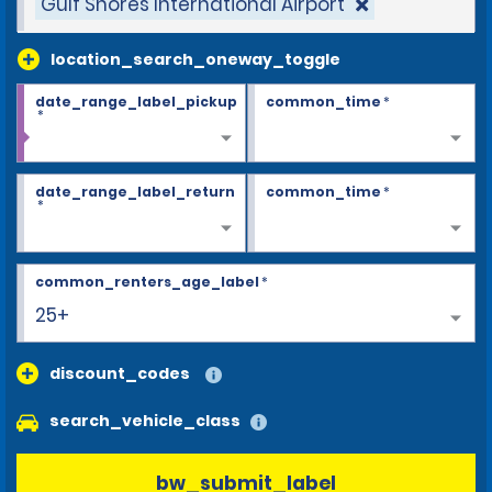
Gulf Shores International Airport
location_search_oneway_toggle
date_range_label_pickup
common_time
*
*
date_range_label_return
common_time
*
*
common_renters_age_label
*
25+
discount_codes
search_vehicle_class
bw_submit_label