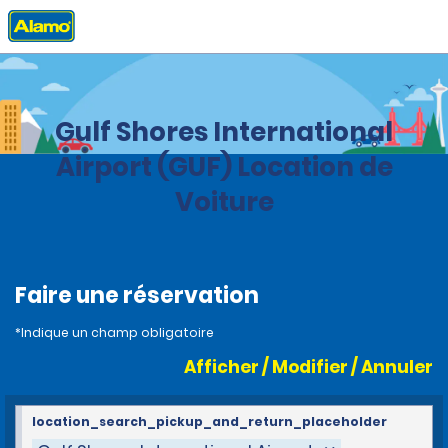
Accueil
Agences
United States
Alabama
Gulf Shores International
Airport (GUF) Location de
Voiture
Faire une réservation
*Indique un champ obligatoire
Afficher / Modifier / Annuler
location_search_pickup_and_return_placeholder