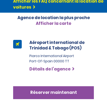
Afficher les FAQ concernant la location de
carburant local, et un supplément s’appliquera.
virtuelles et les cartes de crédit de magasins locaux ne
voitures
sont pas acceptés.
Option 3- Plein effectué par vos soins
Agence de location la plus proche
Cette option permet au locataire d’éviter les frais
supplémentaires de carburant en restituant le
Afficher la carte
véhicule avec le même niveau de carburant.
Aéroport international de
Trinidad & Tobago (POS)
Piarco International Airport
Port-Of-Spain 00000 TT
Détails de l’agence
Réserver maintenant