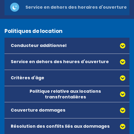
Service en dehors des horaires d’ouverture
Politiques de location
Conducteur additionnel
Service en dehors des heures d’ouverture
Critères d’âge
Politique relative aux locations
transfrontalières
Couverture dommages
Résolution des conflits liés aux dommages
Couverture Dommages et protection contre le vol – 
CDWTP : Il s’agit d’une couverture facultative qui limite 