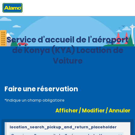
Accueil
Agences
Turquie
Service d’accueil de l’aéroport
de Konya (KYA) Location de
Voiture
Faire une réservation
*Indique un champ obligatoire
Afficher / Modifier / Annuler
location_search_pickup_and_return_placeholder