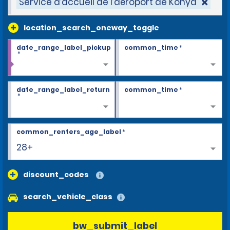
Service d’accueil de l’aéroport de Konya
location_search_oneway_toggle
date_range_label_pickup
common_time
*
*
date_range_label_return
common_time
*
*
common_renters_age_label
*
28+
discount_codes
search_vehicle_class
bw_submit_label