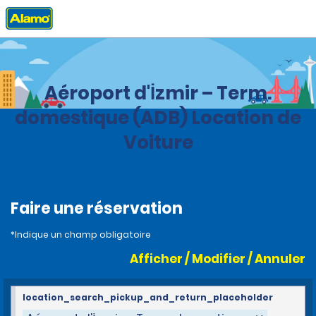
Accueil
Agences
Turquie
Aéroport d'İzmir – Term.
domestique (ADB) Location de
Voiture
Faire une réservation
*Indique un champ obligatoire
Afficher / Modifier / Annuler
location_search_pickup_and_return_placeholder