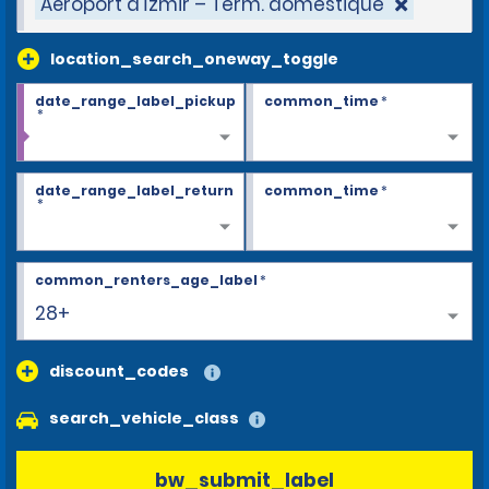
Aéroport d'İzmir – Term. domestique
location_search_oneway_toggle
date_range_label_pickup
common_time
*
*
date_range_label_return
common_time
*
*
common_renters_age_label
*
28+
discount_codes
search_vehicle_class
bw_submit_label