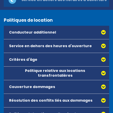
Politiques de location
Conducteur additionnel
Service en dehors des heures d’ouverture
Critères d’âge
Politique relative aux locations
transfrontalières
Couverture dommages
Résolution des conflits liés aux dommages
Couverture Dommages et protection contre le vol – 
CDWTP : Il s’agit d’une couverture facultative qui limite 
la responsabilité financière du client à hauteur du 