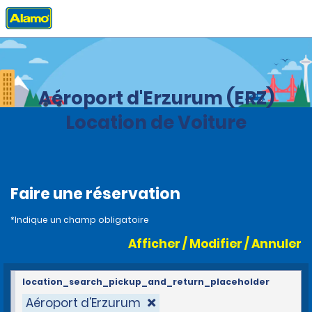
Accueil
Agences
Turquie
Aéroport d'Erzurum (ERZ)
Location de Voiture
Faire une réservation
*Indique un champ obligatoire
Afficher / Modifier / Annuler
location_search_pickup_and_return_placeholder
Aéroport d'Erzurum