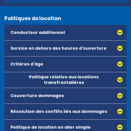
Politiques de location
Conducteur additionnel
Service en dehors des heures d’ouverture
Critères d’âge
Politique relative aux locations
transfrontalières
Couverture dommages
Résolution des conflits liés aux dommages
Couverture Dommages et protection contre le vol – 
CDWTP : Il s’agit d’une couverture facultative qui limite 
la responsabilité financière du client à hauteur du 
Politique de location en aller simple
montant de la franchise en cas de dommages subis 