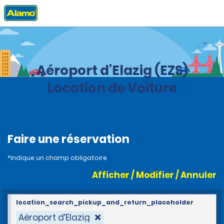
Accueil
Agences
Turquie
Aéroport d’Elazig (EZS)
Location de Voiture
Faire une réservation
*Indique un champ obligatoire
Afficher / Modifier / Annuler
location_search_pickup_and_return_placeholder
Aéroport d’Elazig