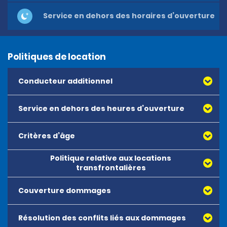
Service en dehors des horaires d’ouverture
Politiques de location
Conducteur additionnel
Service en dehors des heures d’ouverture
Critères d’âge
Politique relative aux locations
transfrontalières
Couverture dommages
Résolution des conflits liés aux dommages
Couverture Dommages et protection contre le vol – 