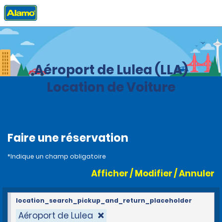
Accueil
Agences
Suède
Aéroport de Lulea (LLA)
Location de Voiture
Faire une réservation
*Indique un champ obligatoire
Afficher / Modifier / Annuler
location_search_pickup_and_return_placeholder
Aéroport de Lulea