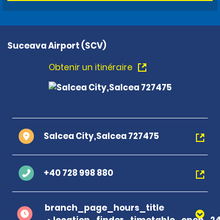
Suceava Airport (SCV)
Obtenir un itinéraire
Salcea City,Salcea 727475
+40 728 998 880
branch_page_hours_title
location_finder_timetable_open_2