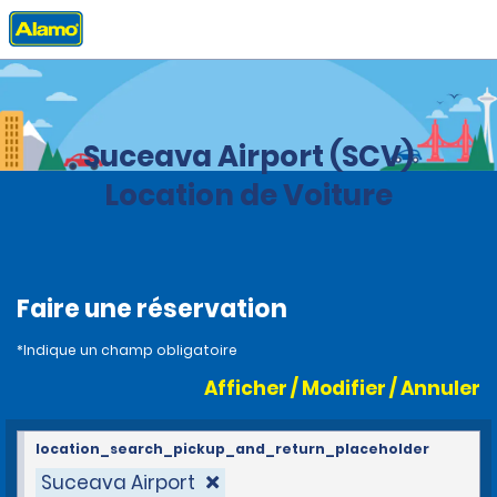
Accueil
Agences
Romanie
Suceava Airport (SCV)
Location de Voiture
Faire une réservation
*Indique un champ obligatoire
Afficher / Modifier / Annuler
location_search_pickup_and_return_placeholder
Suceava Airport