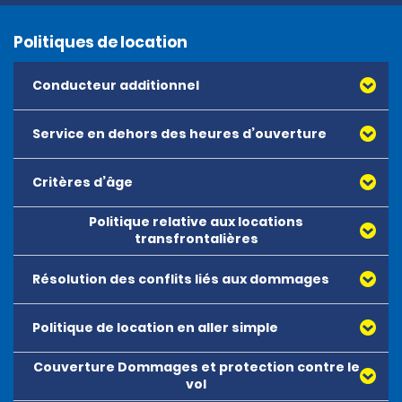
Politiques de location
Conducteur additionnel
Service en dehors des heures d’ouverture
Des frais supplémentaires maximums de 5,95 EUR TTC par
jour (59,95 EUR TTC maximum par location) seront facturés
pour chaque conducteur supplémentaire. L’intégralité des
Critères d’âge
conditions de location s’applique aux conducteurs
supplémentaires.
Politique relative aux locations
transfrontalières
Résolution des conflits liés aux dommages
Politique de location en aller simple
Couverture Dommages et protection contre le
vol