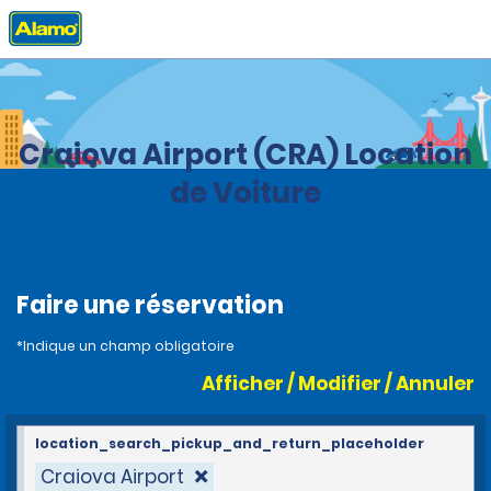
Accueil
Agences
Romanie
Craiova Airport (CRA) Location
de Voiture
Faire une réservation
*Indique un champ obligatoire
Afficher / Modifier / Annuler
location_search_pickup_and_return_placeholder
Craiova Airport