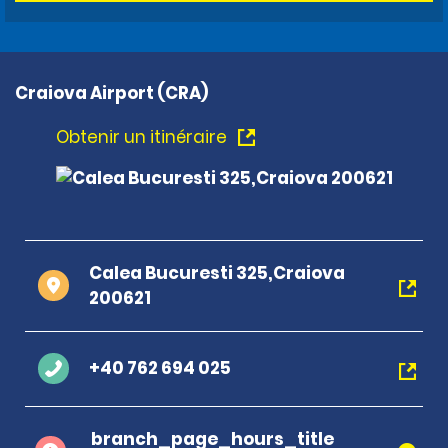
Craiova Airport (CRA)
Obtenir un itinéraire
Calea Bucuresti 325,Craiova
200621
+40 762 694 025
branch_page_hours_title