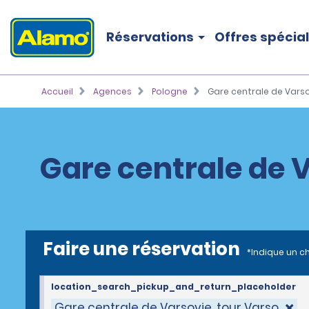
Réservations
Offres spécia
Accueil
Agences
Pologne
Gare centrale de Varso
Gare centrale de V
Faire une réservation
*Indique un c
location_search_pickup_and_return_placeholder
Gare centrale de Varsovie, tour Varso