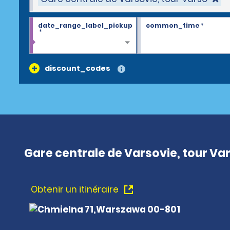
date_range_label_pickup
common_time
*
*
discount_codes
Gare centrale de Varsovie, tour Va
Obtenir un itinéraire