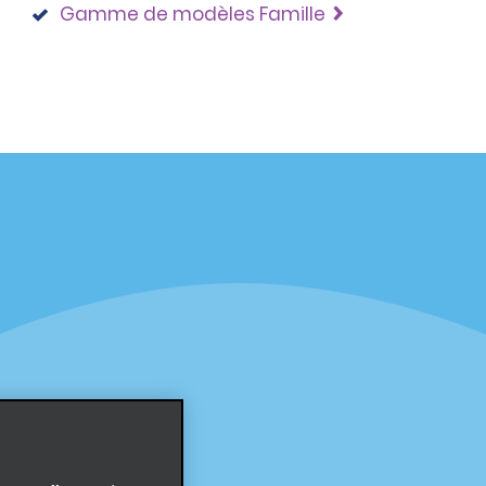
Gamme de modèles Famille
éciales
Programmes
éciales
Programme de fidélité part
r aux promotions par e-
Opportunités de franchise
internationale
s
Entreprise
À propos d’Alamo
Carrières
ces