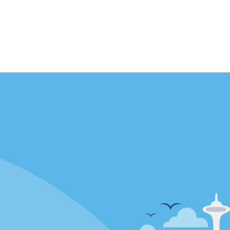
Agences
enaire
California
Florida
Hawaii
Toutes les agences
Policies / Sitemap
Politique de confidentialité
Politique d’utilisation des cookies