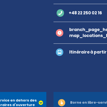
+48 22 250 02 16
branch_page_ho
map_locations_
Itinéraire à parti
rvice en dehors des
Borne en libre-serv
raires d’ouverture