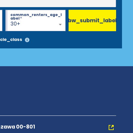
common_renters_age_l
abel
*
bw_submit_label
30+
cle_class
szawa 00-801