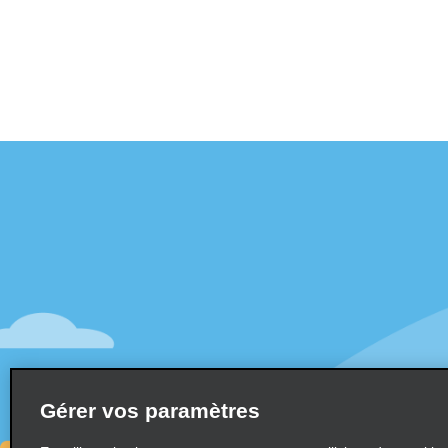
Assistance client
Offres sp
Contactez-nous
Offres sp
Aide & Foire aux questions
S’abonne
mail
Accessibilité
Véhicule
Réservations
Voitures
Faire une réservation
SUV
Trouver une réservation
Gérer vos paramètres
Monospa
Enregistrement accéléré