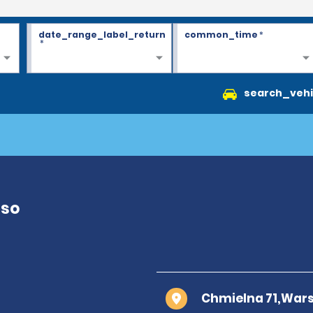
date_range_label_return
common_time
*
*
search_vehi
rso
Chmielna 71,War