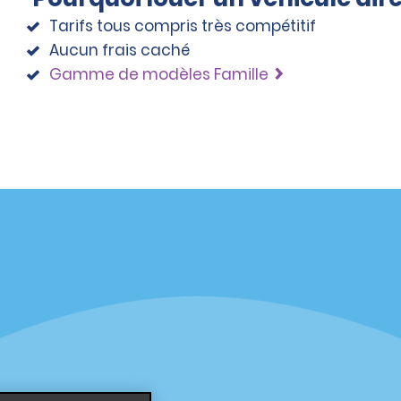
Tarifs tous compris très compétitif
Aucun frais caché
Gamme de modèles Famille
éciales
Programmes
éciales
Programme de fidélité part
r aux promotions par e-
Opportunités de franchise
internationale
s
Entreprise
À propos d’Alamo