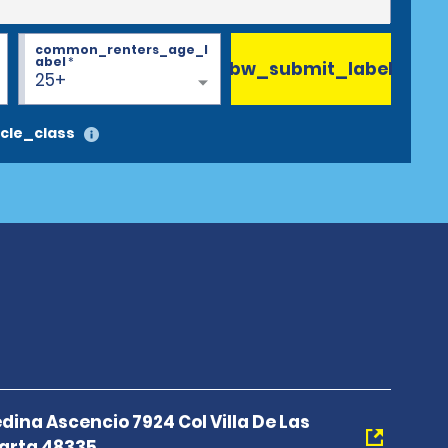
common_renters_age_l
abel
*
bw_submit_label
25+
cle_class
dina Ascencio 7924 Col Villa De Las
larta 48335