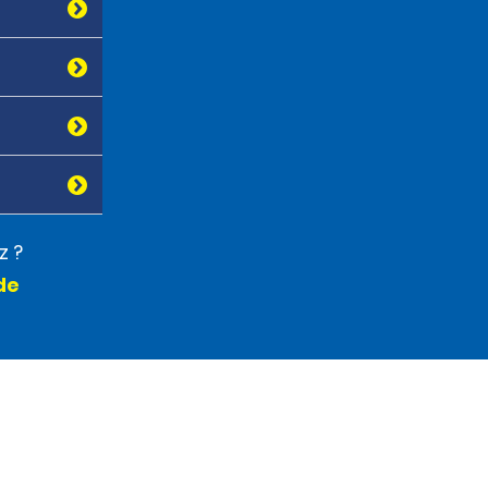
z ?
de