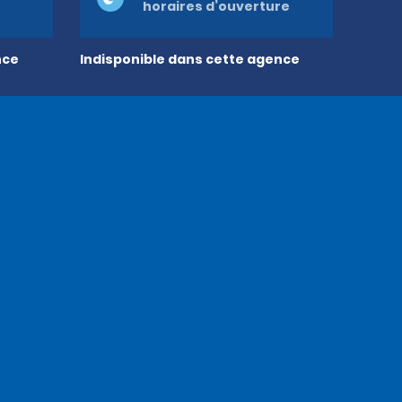
horaires d’ouverture
nce
Indisponible dans cette agence