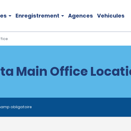
les
Enregistrement
Agences
Vehicules
ffice
ta Main Office Locat
hamp obligatoire