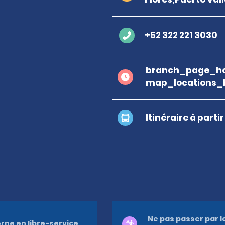
+52 322 221 3030
branch_page_ho
map_locations_
Itinéraire à parti
Ne pas passer par l
rne en libre-service