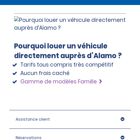
mécanique, le remorquage et le remplacement du
véhicule. Une assistance supplémentaire est
également disponible en cas de client bloqué à
l’extérieur, de perte de clés, de problèmes de
carburant ou de crevaison, mais elle occasionnera
des frais, sauf si le client avait fait l’acquisition d’une
couverture assistance routière au moment de la
Pourquoi louer un véhicule
location.
directement auprès d’Alamo ?
Tarifs tous compris très compétitif
Aucun frais caché
Gamme de modèles Famille
Assistance client
Réservations