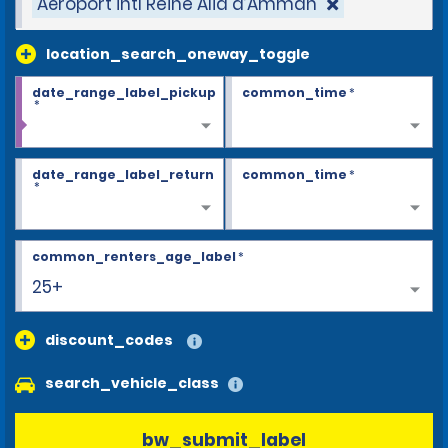
Aéroport intl Reine Alia d’Amman
location_search_oneway_toggle
date_range_label_pickup
common_time
*
*
date_range_label_return
common_time
*
*
common_renters_age_label
*
25+
discount_codes
search_vehicle_class
bw_submit_label