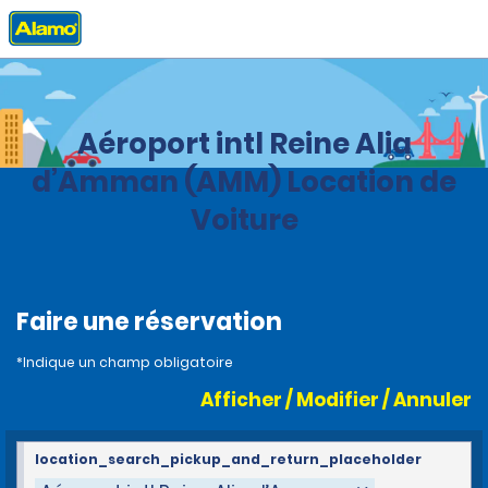
Accueil
Agences
Jordan
Aéroport intl Reine Alia
d’Amman (AMM) Location de
Voiture
Faire une réservation
*Indique un champ obligatoire
Afficher / Modifier / Annuler
location_search_pickup_and_return_placeholder