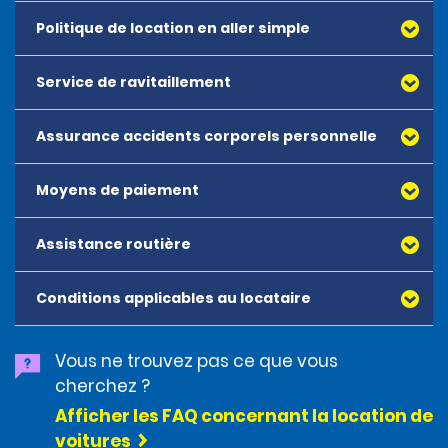
Politique de location en aller simple
Service de ravitaillement
Assurance accidents corporels personnelle
Moyens de paiement
reservations@enterprise.com.jo
Assistance routière
Conditions applicables au locataire
Une assistance routière est fournie par le centre de
service interne local. L’assistance routière est
disponible 24 h/24, 7 j/7 sur simple appel au numéro
Vous ne trouvez pas ce que vous
indiqué sur l’autocollant du pare-brise du véhicule de
cherchez ?
location ou dans la fiche d’état du véhicule. Les
services d’assistance routière sont gratuits.
Afficher les FAQ concernant la location de
L’assistance routière comprend l’assistance
voitures