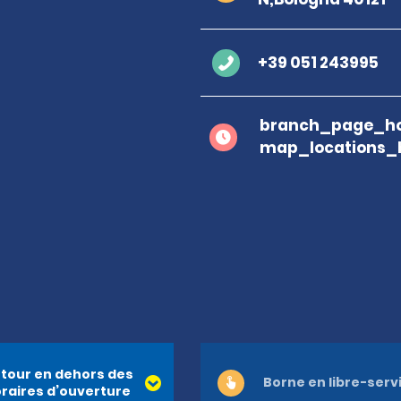
+39 051 243995
branch_page_ho
map_locations_
tour en dehors des
Borne en libre-serv
raires d’ouverture