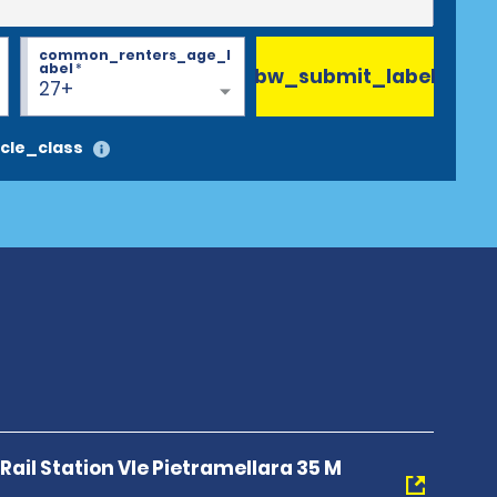
common_renters_age_l
abel
*
bw_submit_label
27+
cle_class
Rail Station Vle Pietramellara 35 M