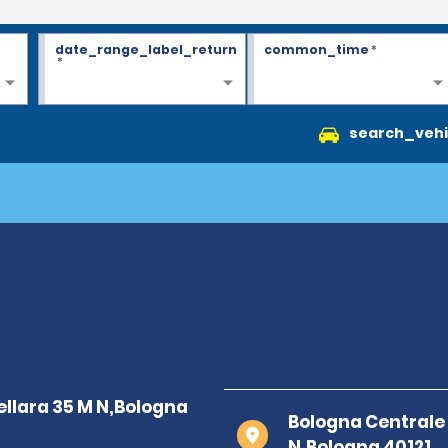
date_range_label_return
common_time
*
*
search_vehi
Bologna Centrale 
N,Bologna 40121