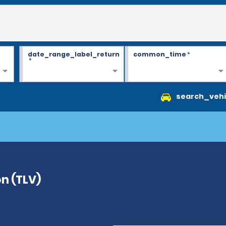
date_range_label_return
common_time
*
*
search_vehi
n (TLV)