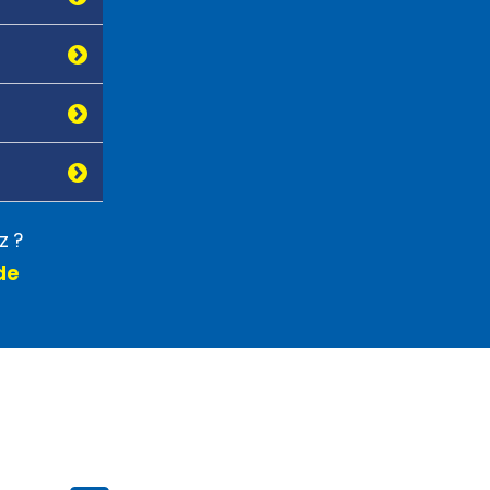
z ?
de