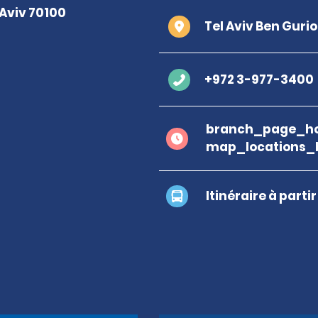
Tel Aviv Ben Gurio
+972 3-977-3400
branch_page_ho
map_locations_
Itinéraire à parti