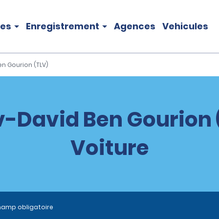
les
Enregistrement
Agences
Vehicules
en Gourion (TLV)
v-David Ben Gourion 
Voiture
hamp obligatoire