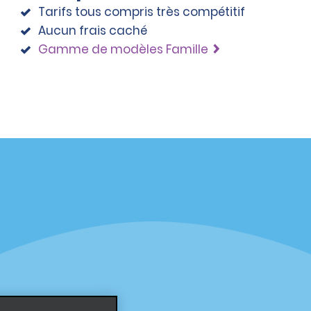
Tarifs tous compris très compétitif
Aucun frais caché
Gamme de modèles Famille
éciales
Programmes
éciales
Programme de fidélité part
r aux promotions par e-
Opportunités de franchise
internationale
s
Entreprise
À propos d’Alamo
Carrières