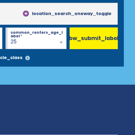
location_search_oneway_toggle
common_renters_age_l
abel
*
bw_submit_label
25
cle_class