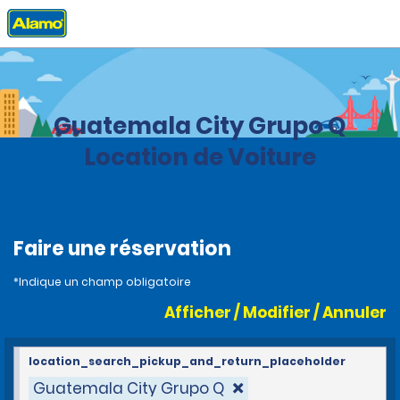
Accueil
Agences
Guatemala
Guatemala City Grupo Q
Location de Voiture
Faire une réservation
*Indique un champ obligatoire
Afficher / Modifier / Annuler
location_search_pickup_and_return_placeholder
Guatemala City Grupo Q