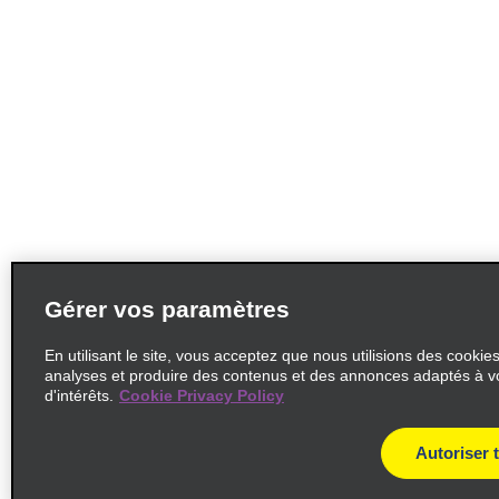
Gérer vos paramètres
En utilisant le site, vous acceptez que nous utilisions des cookie
analyses et produire des contenus et des annonces adaptés à v
d'intérêts.
Cookie Privacy Policy
Autoriser 