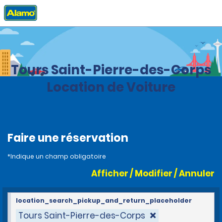
Accueil
Agences
France
Tours Saint-Pierre-des-Corps
Location de Voiture
Faire une réservation
*Indique un champ obligatoire
Afficher / Modifier / Annuler
location_search_pickup_and_return_placeholder
Tours Saint-Pierre-des-Corps