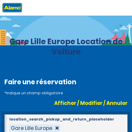
Accueil
Agences
France
Gare Lille Europe Location de
Voiture
Faire une réservation
*Indique un champ obligatoire
Afficher / Modifier / Annuler
location_search_pickup_and_return_placeholder
Gare Lille Europe