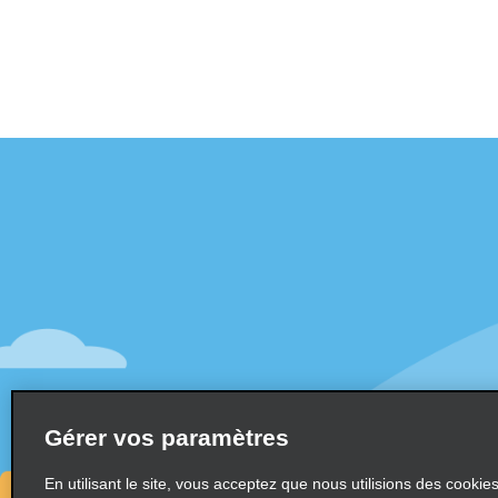
Assistance client
Offres sp
Contactez-nous
Offres sp
Aide & Foire aux questions
S’abonne
mail
Accessibilité
Véhicule
Réservations
Voitures
Faire une réservation
SUV
Trouver une réservation
Gérer vos paramètres
Monospa
Enregistrement accéléré
Ne pas passer par le comptoir
En utilisant le site, vous acceptez que nous utilisions des cookie