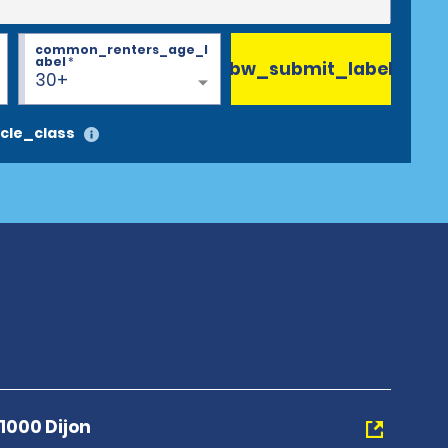
common_renters_age_l
abel
*
bw_submit_label
30+
cle_class
21000 Dijon