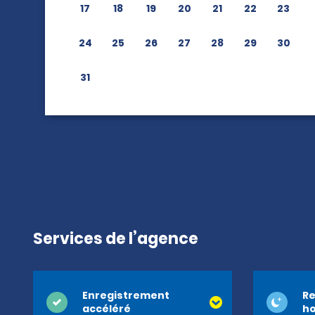
17
18
19
20
21
22
23
24
25
26
27
28
29
30
31
Services de l’agence
Enregistrement
Re
accéléré
ho