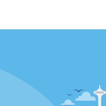
Agences
enaire
California
Florida
Hawaii
Toutes les agences
Policies / Sitemap
Politique de confidentialité
Politique d’utilisation des cookies
Conditions d’utilisation