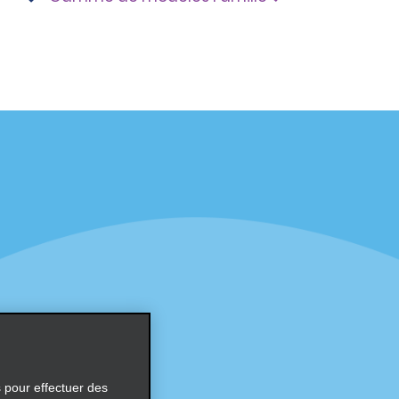
éciales
Programmes
éciales
Programme de fidélité part
r aux promotions par e-
Opportunités de franchise
internationale
s
Entreprise
À propos d’Alamo
Carrières
ces
s pour effectuer des