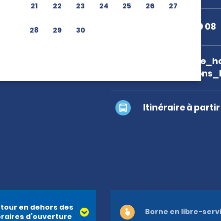
21
22
23
24
25
26
27
+33 3 80 53 09 08
28
29
30
branch_page_ho
map_locations_
Itinéraire à parti
tour en dehors des
Borne en libre-serv
raires d’ouverture