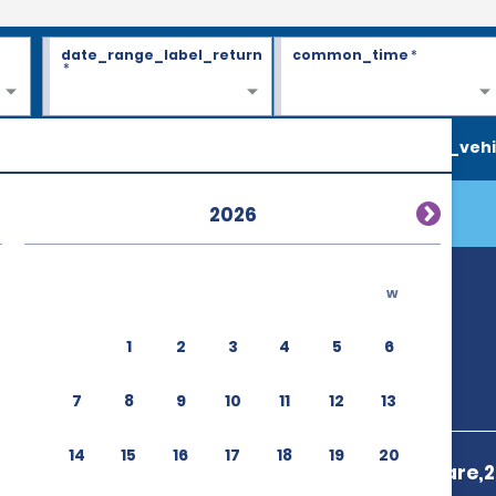
date_range_label_return
common_time
*
*
search_vehi
2026
w
1
2
3
4
5
6
7
8
9
10
11
12
13
14
15
16
17
18
19
20
29 Cr De La Gare,