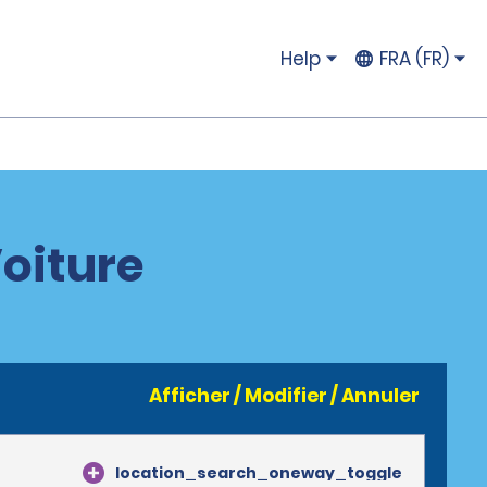
Help
FRA (FR)
Voiture
Afficher / Modifier / Annuler
location_search_oneway_toggle