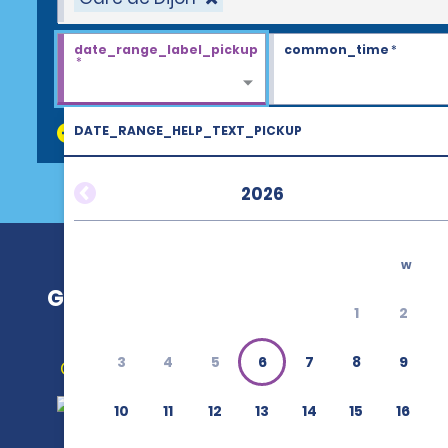
date_range_label_pickup
common_time
*
*
DATE_RANGE_HELP_TEXT_PICKUP
discount_codes
2026
w
Gare de Dijon
1
2
3
4
5
6
7
8
9
Obtenir un itinéraire
10
11
12
13
14
15
16