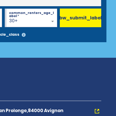
common_renters_age_l
abel
*
bw_submit_label
30+
cle_class
an Prolonge,84000 Avignon