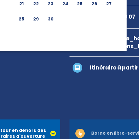
21
22
23
24
25
26
27
+33 4 90 27 30 07
28
29
30
branch_page_ho
map_locations_
Itinéraire à parti
tour en dehors des
Borne en libre-serv
raires d’ouverture