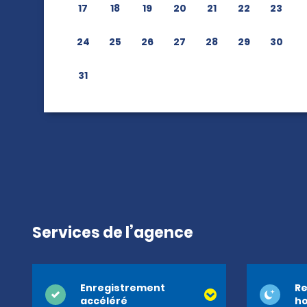
17
18
19
20
21
22
23
24
25
26
27
28
29
30
31
Services de l’agence
Enregistrement
Re
accéléré
ho