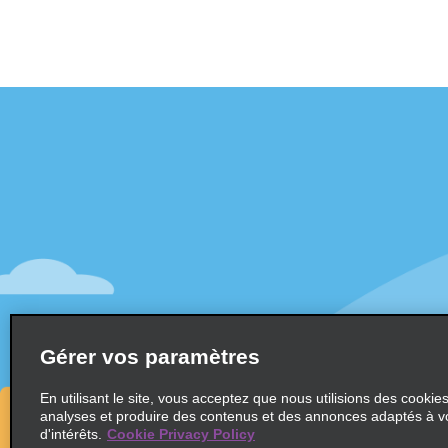
Assistance client
Offres sp
Contactez-nous
Offres sp
Aide & Foire aux questions
S’abonne
mail
Accessibilité
Véhicule
Réservations
Voitures
Faire une réservation
SUV
Trouver une réservation
Gérer vos paramètres
Monospa
Enregistrement accéléré
Ne pas passer par le comptoir
En utilisant le site, vous acceptez que nous utilisions des cookie
analyses et produire des contenus et des annonces adaptés à v
Trajets passés / Reçus
d'intérêts.
Cookie Privacy Policy