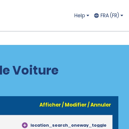
Help
FRA (FR)
de Voiture
Afficher / Modifier / Annuler
location_search_oneway_toggle