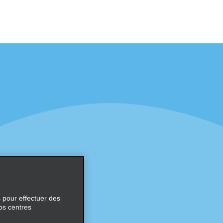
éciales
Programmes
éciales
Programme de fidélité part
r aux promotions par e-
Opportunités de franchise
internationale
s
Entreprise
À propos d’Alamo
Carrières
ces
s pour effectuer des
os centres