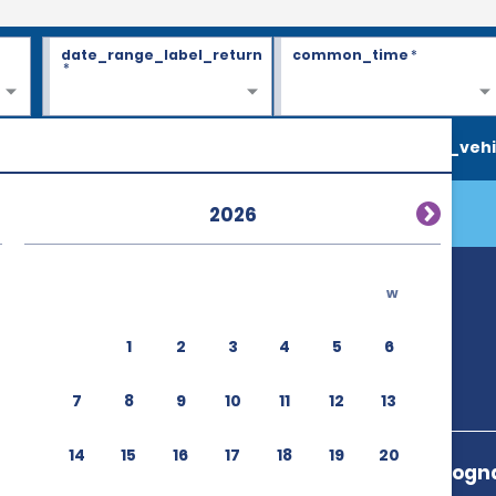
date_range_label_return
common_time
*
*
search_vehi
2026
w
1
2
3
4
5
6
7
8
9
10
11
12
13
14
15
16
17
18
19
20
Chem. De Gigogn