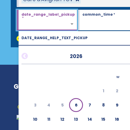
date_range_label_pickup
common_time
*
*
DATE_RANGE_HELP_TEXT_PICKUP
discount_codes
2026
w
Gare d’Avignon TGV
1
2
3
4
5
6
7
8
9
Obtenir un itinéraire
10
11
12
13
14
15
16