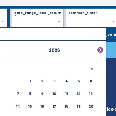
date_range_label_return
common_time
*
*
search_vehi
2026
w
1
2
3
4
5
6
7
8
9
10
11
12
13
14
15
16
17
18
19
20
Aeroport De Nice 
Nice