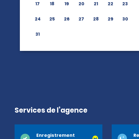
17
18
19
20
21
22
23
24
25
26
27
28
29
30
31
Services de l’agence
Enregistrement
Re