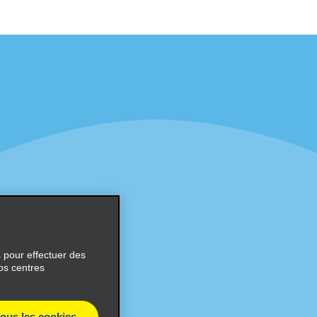
éciales
Programmes
éciales
Programme de fidélité part
r aux promotions par e-
Opportunités de franchise
internationale
s
Entreprise
À propos d’Alamo
Carrières
ces
s pour effectuer des
os centres
tous les cookies