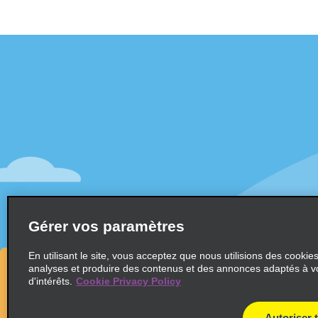
Assistance client
Offres sp
Contactez-nous
Offres sp
Aide & Foire aux questions
S’abonne
mail
Accessibilité
Véhicule
Réservations
Voitures
Faire une réservation
SUV
Trouver une réservation
Gérer vos paramètres
Monospa
Enregistrement accéléré
Ne pas passer par le comptoir
En utilisant le site, vous acceptez que nous utilisions des cookie
analyses et produire des contenus et des annonces adaptés à v
Trajets passés / Reçus
d'intérêts.
Cookie Privacy Policy
Autoriser 