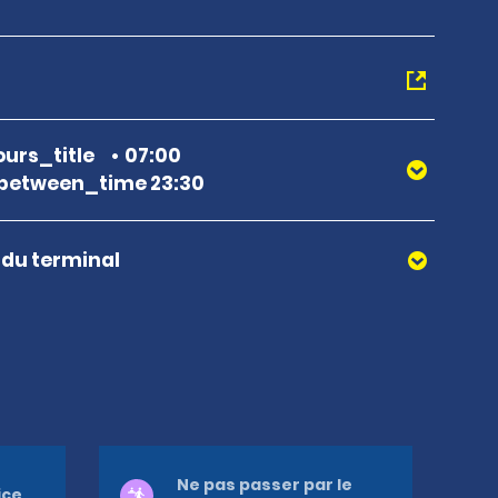
urs_title
07:00
between_time 23:30
r du terminal
Ne pas passer par le
ice