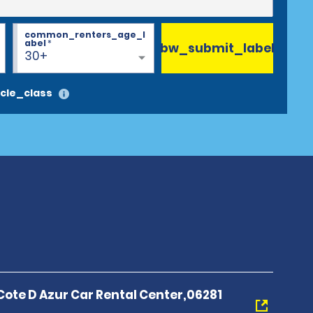
common_renters_age_l
abel
*
bw_submit_label
30+
cle_class
Cote D Azur Car Rental Center,06281