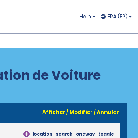
Help
FRA (FR)
ation de Voiture
Afficher / Modifier / Annuler
location_search_oneway_toggle