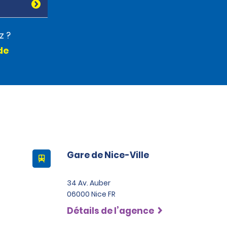
z ?
de
Gare de Nice-Ville
34 Av. Auber
06000 Nice FR
Détails de l’agence