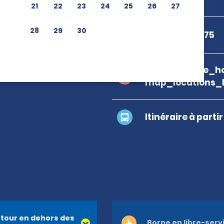
21
22
23
24
25
26
27
28
29
30
+33 4 93 21 82 75
branch_page_ho
map_locations_
Itinéraire à parti
tour en dehors des
Borne en libre-serv