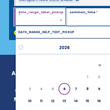
date_range_label_pickup
common_time
*
*
DATE_RANGE_HELP_TEXT_PICKUP
discount_codes
2026
w
Aéroport Nice Côte d'Azur (NCE)
1
2
3
4
5
6
7
8
9
Obtenir un itinéraire
10
11
12
13
14
15
16