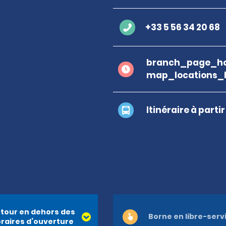
+33 5 56 34 20 68
branch_page_ho
map_locations_
Itinéraire à parti
tour en dehors des
Borne en libre-serv
raires d’ouverture