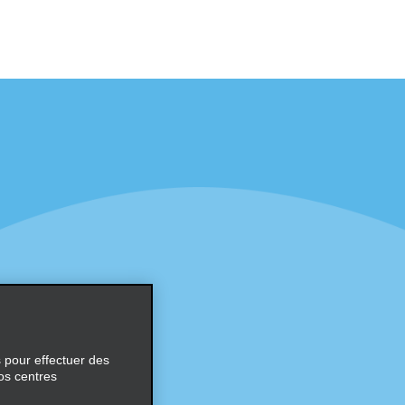
éciales
Programmes
éciales
Programme de fidélité part
r aux promotions par e-
Opportunités de franchise
internationale
s
Entreprise
À propos d’Alamo
Carrières
ces
s pour effectuer des
os centres