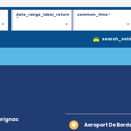
date_range_label_return
common_time
*
*
search_vehi
Aeroport De Bord