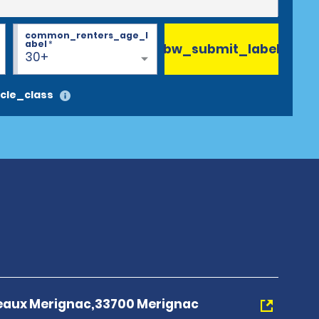
common_renters_age_l
abel
*
bw_submit_label
30+
cle_class
eaux Merignac,33700 Merignac