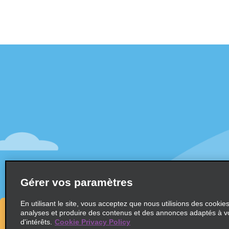
Assistance client
Offres sp
Contactez-nous
Offres sp
Aide & Foire aux questions
S’abonne
mail
Accessibilité
Véhicule
Réservations
Voitures
Faire une réservation
SUV
Trouver une réservation
Gérer vos paramètres
Monospa
Enregistrement accéléré
Ne pas passer par le comptoir
En utilisant le site, vous acceptez que nous utilisions des cookie
analyses et produire des contenus et des annonces adaptés à v
Trajets passés / Reçus
d'intérêts.
Cookie Privacy Policy