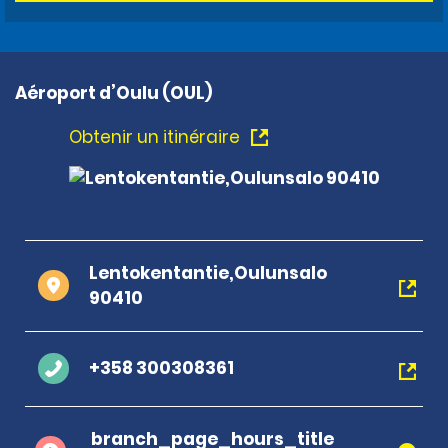
Aéroport d’Oulu (OUL)
Obtenir un itinéraire
Lentokentantie,Oulunsalo
90410
+358 300308361
branch_page_hours_title