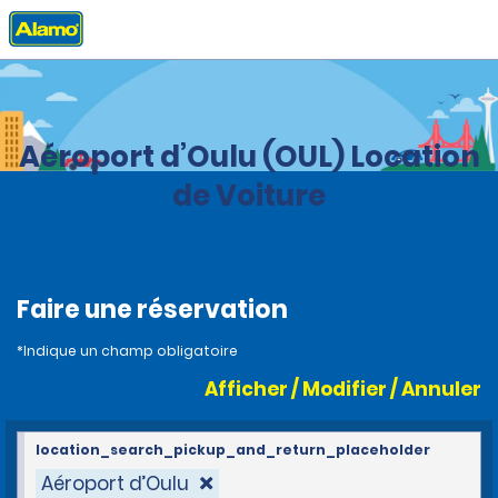
Accueil
Agences
Finland
Aéroport d’Oulu (OUL) Location
de Voiture
Faire une réservation
*Indique un champ obligatoire
Afficher / Modifier / Annuler
location_search_pickup_and_return_placeholder
Aéroport d’Oulu