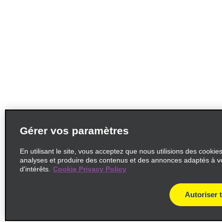
Gérer vos paramètres
En utilisant le site, vous acceptez que nous utilisions des cookie
analyses et produire des contenus et des annonces adaptés à v
d'intérêts.
Cookie Privacy Policy
Autoriser 