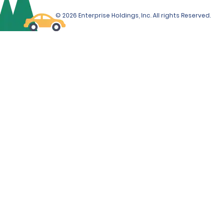
Espagne, ainsi que les documents de voyage, tels que 
les billets d’avion ou de train, les cartes 
© 2026 Enterprise Holdings, Inc. All rights Reserved.
d’embarquement, les réservations d’hôtel ou les bons 
d’hébergement, etc.
Pour louer une voiture, un SUV ou utilitaire de catégorie 
Premium, Élite, Luxe ou cabriolet depuis les aéroports et 
les gares, les locataires doivent être en mesure de 
fournir (4) des coordonnées vérifiées 
supplémentaires, telles que des informations 
concernant leur emploi, deux numéros de téléphone, 
un justificatif de résidence et, le cas échéant, des 
documents de voyage.
Les clients dont les documents sont émis dans deux 
pays différents ou plus doivent fournir un justificatif de 
domicile ou de résidence supplémentaire (facture de 
téléphone, de gaz ou d’électricité par exemple) datant 
de moins de 90 jours.
Notez que nous nous réservons le droit de demander 
un justificatif d’identité supplémentaire et/ou 