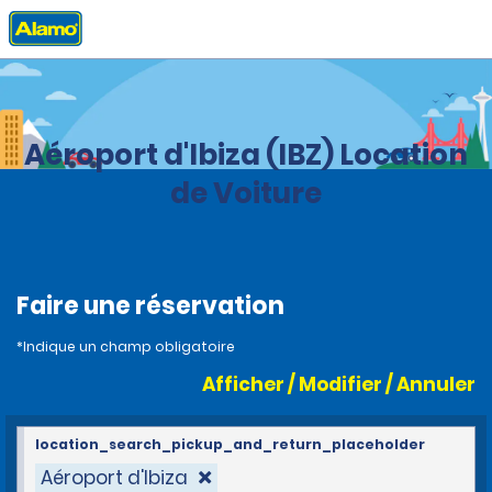
Accueil
Agences
Spain
Aéroport d'Ibiza (IBZ) Location
de Voiture
Faire une réservation
*Indique un champ obligatoire
Afficher / Modifier / Annuler
location_search_pickup_and_return_placeholder
Aéroport d'Ibiza