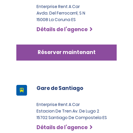
Espagne, ainsi que les documents de voyage, tels que 
Enterprise Rent A Car
les billets d’avion ou de train, les cartes 
Avda. Del Ferrocarril, S N
d’embarquement, les réservations d’hôtel ou les bons 
15008 La Coruna ES
d’hébergement, etc.
Détails de l’agence
Pour louer une voiture, un SUV ou utilitaire de catégorie 
Premium, Élite, Luxe ou cabriolet depuis les aéroports et 
les gares, les locataires doivent être en mesure de 
fournir (4) des coordonnées vérifiées 
Réserver maintenant
supplémentaires, telles que des informations 
concernant leur emploi, deux numéros de téléphone, 
un justificatif de résidence et, le cas échéant, des 
documents de voyage.
Gare de Santiago
Les clients dont les documents sont émis dans deux 
pays différents ou plus doivent fournir un justificatif de 
domicile ou de résidence supplémentaire (facture de 
Enterprise Rent A Car
téléphone, de gaz ou d’électricité par exemple) datant 
Estacion De Tren Av. De Lugo 2
de moins de 90 jours.
15702 Santiago De Compostela ES
Notez que nous nous réservons le droit de demander 
Détails de l’agence
un justificatif d’identité supplémentaire et/ou 