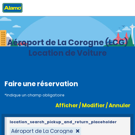
Accueil
Agences
Spain
Aéroport de La Corogne (LCG)
Location de Voiture
Faire une réservation
*Indique un champ obligatoire
Afficher / Modifier / Annuler
location_search_pickup_and_return_placeholder
Aéroport de La Corogne