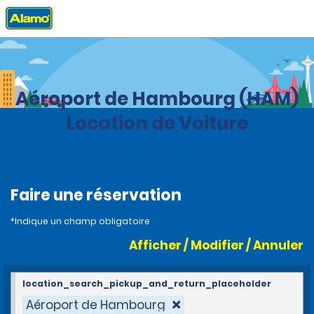
Accueil
Agences
Germany
Aéroport de Hambourg (HAM)
Location de Voiture
Faire une réservation
*Indique un champ obligatoire
Afficher / Modifier / Annuler
location_search_pickup_and_return_placeholder
Aéroport de Hambourg