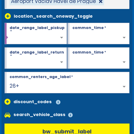
Aéroport Václav Havel de Prague
location_search_oneway_toggle
date_range_label_pickup
common_time
*
*
date_range_label_return
common_time
*
*
common_renters_age_label
*
26+
discount_codes
search_vehicle_class
bw_submit_label