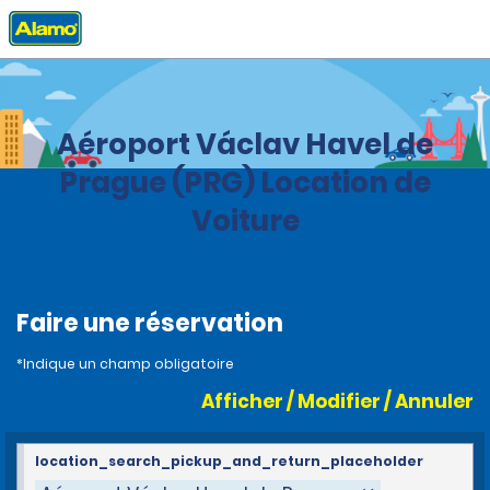
Accueil
Agences
Czech Republic
Aéroport Václav Havel de
Prague (PRG) Location de
Voiture
Faire une réservation
*Indique un champ obligatoire
Afficher / Modifier / Annuler
location_search_pickup_and_return_placeholder