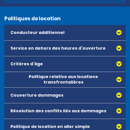
Politiques de location
Conducteur additionnel
Service en dehors des heures d’ouverture
Critères d’âge
Politique relative aux locations
transfrontalières
Couverture dommages
En dehors de la République tchèque, les véhicules peuvent
être conduits en Autriche, en Belgique, en Croatie, au
Danemark, en Hongrie, en Allemagne, en Norvège, aux Pays-
Résolution des conflits liés aux dommages
Bas, en Pologne, au Portugal, en Espagne, en France, en Italie,
en Slovaquie, en Slovénie, en Suède, en Suisse et au
Politique de location en aller simple
Luxembourg uniquement. Dans tous les cas, les clients sont