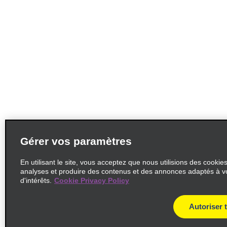
Gérer vos paramètres
En utilisant le site, vous acceptez que nous utilisions des cookie
analyses et produire des contenus et des annonces adaptés à v
d'intérêts.
Cookie Privacy Policy
Autoriser 