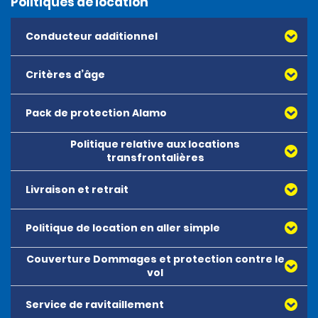
Politiques de location
Conducteur additionnel
Critères d’âge
Pack de protection Alamo
Politique relative aux locations
transfrontalières
Livraison et retrait
Politique de location en aller simple
Cette agence propose un service de livraison et de
reprise de véhicule à tous les clients. Les véhicules
Couverture Dommages et protection contre le
peuvent être livrés et repris uniquement pendant les
vol
heures d’ouverture de l’agence. Des frais fixes de
35,00 USD s’appliquent dans les deux sens. Pour prévoir
une livraison ou une reprise de véhicule, les clients
Service de ravitaillement