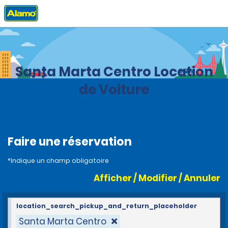
Accueil
Agences
Colombia
Santa Marta Centro Location
de Voiture
Faire une réservation
*Indique un champ obligatoire
Afficher / Modifier / Annuler
location_search_pickup_and_return_placeholder
Santa Marta Centro