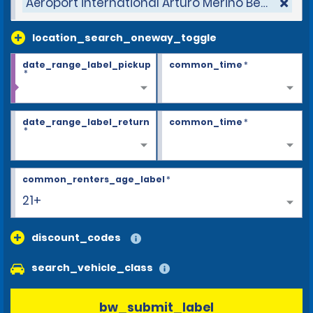
Aéroport international Arturo Merino Benítez
location_search_oneway_toggle
date_range_label_pickup
common_time
*
*
date_range_label_return
common_time
*
*
common_renters_age_label
*
21+
discount_codes
search_vehicle_class
bw_submit_label