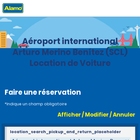
Accueil
Agences
Chile
Aéroport international
Arturo Merino Benítez (SCL)
Location de Voiture
Faire une réservation
*Indique un champ obligatoire
Afficher / Modifier / Annuler
location_search_pickup_and_return_placeholder