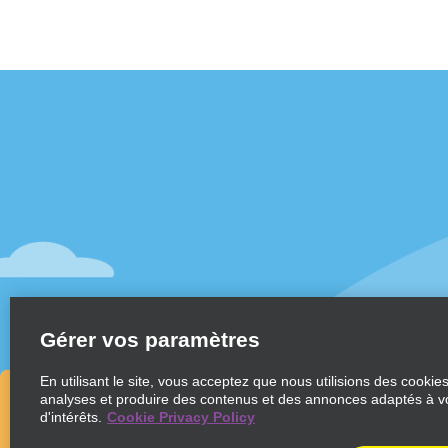
Assistance client
Offres sp
Contactez-nous
Offres sp
Aide & Foire aux questions
S’abonne
mail
Accessibilité
Véhicule
Réservations
Voitures
Faire une réservation
SUV
Trouver une réservation
Gérer vos paramètres
Monospa
Enregistrement accéléré
Ne pas passer par le comptoir
En utilisant le site, vous acceptez que nous utilisions des cookie
analyses et produire des contenus et des annonces adaptés à v
Trajets passés / Reçus
d'intérêts.
Cookie Privacy Policy