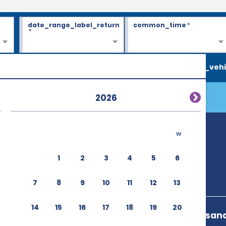
date_range_label_return
common_time
*
*
search_vehi
2026
w
1
2
3
4
5
6
7
8
9
10
11
12
13
14
15
16
17
18
19
20
Av Jorge Alessan