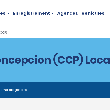
les
Enregistrement
Agences
Vehicules
(CCP)
ncepcion (CCP) Loca
hamp obligatoire