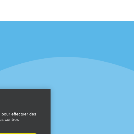
éciales
Programmes
éciales
Programme de fidélité part
r aux promotions par e-
Opportunités de franchise
internationale
s
Entreprise
À propos d’Alamo
Carrières
ces
s pour effectuer des
os centres