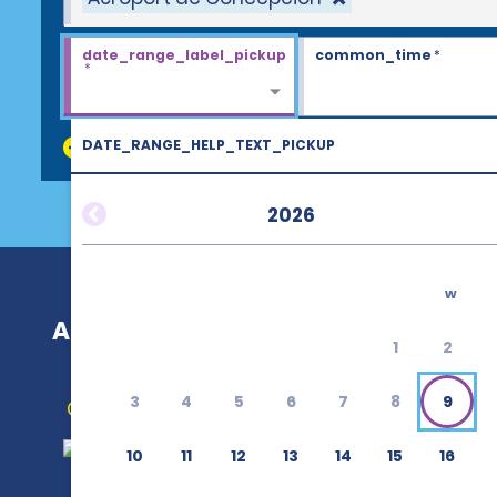
date_range_label_pickup
common_time
*
*
DATE_RANGE_HELP_TEXT_PICKUP
discount_codes
2026
w
Aéroport de Concepcion (CCP)
1
2
3
4
5
6
7
8
9
Obtenir un itinéraire
10
11
12
13
14
15
16