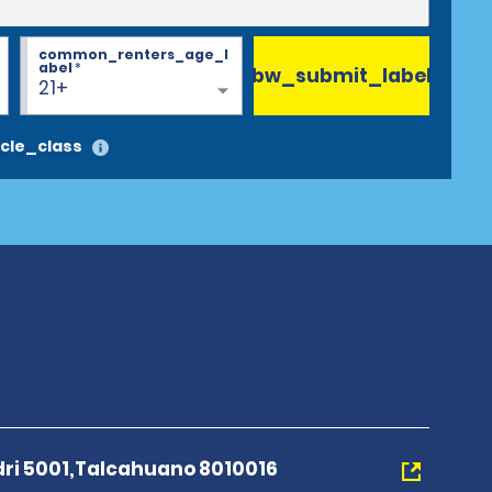
common_renters_age_l
abel
*
bw_submit_label
21+
cle_class
dri 5001,Talcahuano 8010016