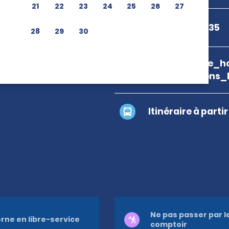
21
22
23
24
25
26
27
+56 9 6630 5835
28
29
30
branch_page_ho
map_locations_
Itinéraire à parti
Ne pas passer par l
rne en libre-service
comptoir