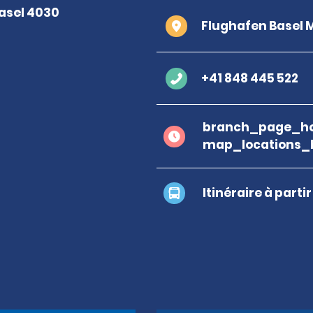
Flughafen Basel 
+41 848 445 522
branch_page_ho
map_locations_
Itinéraire à parti