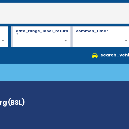
date_range_label_return
common_time
*
*
search_vehi
g (BSL)