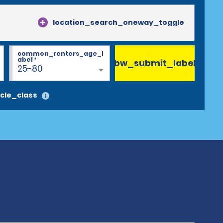
location_search_oneway_toggle
common_renters_age_l
abel
*
bw_submit_label
25-80
cle_class