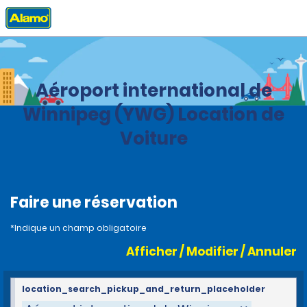
Accueil
Agences
Canada
Manitoba
Aéroport international de
Winnipeg (YWG) Location de
Voiture
Faire une réservation
*Indique un champ obligatoire
Afficher / Modifier / Annuler
location_search_pickup_and_return_placeholder