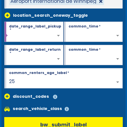
Aéroport international de Winnipeg
location_search_oneway_toggle
date_range_label_pickup
common_time
*
*
date_range_label_return
common_time
*
*
common_renters_age_label
*
25
discount_codes
search_vehicle_class
bw_submit_label