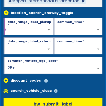
Aéroport international d'Edmonton
location_search_oneway_toggle
date_range_label_pickup
common_time
*
*
date_range_label_return
common_time
*
*
common_renters_age_label
*
25+
discount_codes
search_vehicle_class
bw_submit_label