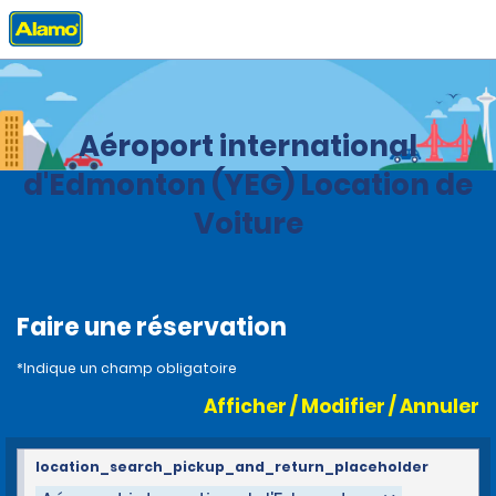
Accueil
Agences
Canada
Alberta
Aéroport international
d'Edmonton (YEG) Location de
Voiture
Faire une réservation
*Indique un champ obligatoire
Afficher / Modifier / Annuler
location_search_pickup_and_return_placeholder