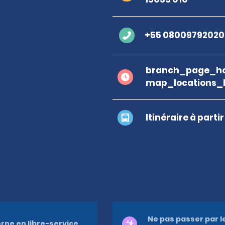
+55 08009792020
branch_page_ho
map_locations_
Itinéraire à parti
Ne pas passer par l
rne en libre-service