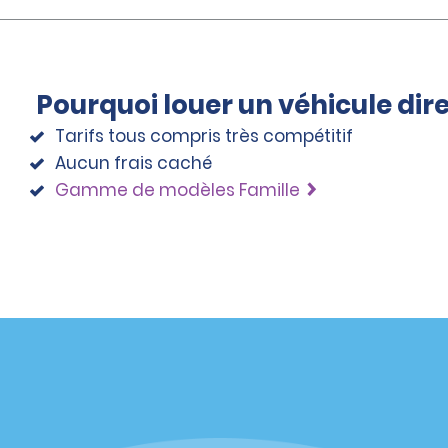
Pourquoi louer un véhicule di
Tarifs tous compris très compétitif
Aucun frais caché
Gamme de modèles Famille
éciales
Programmes
éciales
Programme de fidélité part
r aux promotions par e-
Opportunités de franchise
internationale