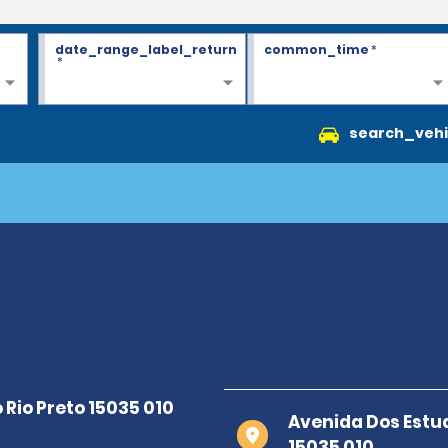
date_range_label_return
common_time
*
*
search_vehi
Avenida Dos Estud
15035 010