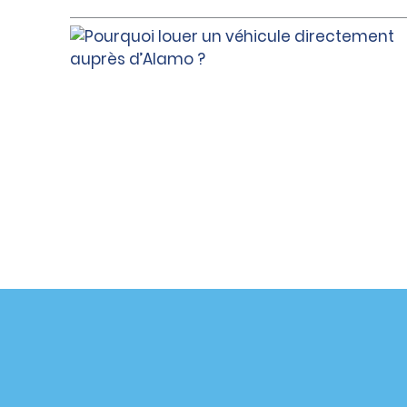
Assistance client
Offres sp
Contactez-nous
Offres sp
Aide & Foire aux questions
S’abonne
mail