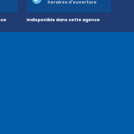
horaires d’ouverture
nce
Indisponible dans cette agence