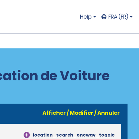
Help
FRA (FR)
cation de Voiture
Afficher / Modifier / Annuler
location_search_oneway_toggle