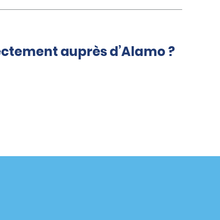
rectement auprès d’Alamo ?
Agences
enaire
California
Florida