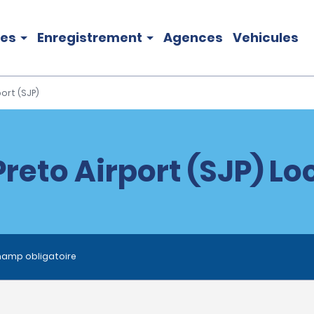
les
Enregistrement
Agences
Vehicules
ort (SJP)
Preto Airport (SJP) Lo
hamp obligatoire