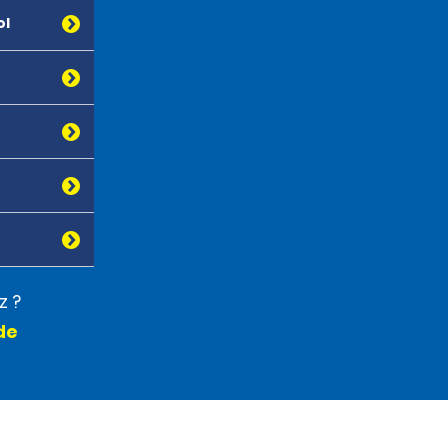
ol
z ?
de