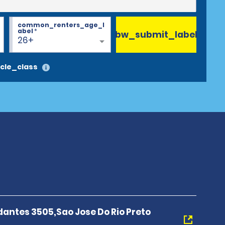
common_renters_age_l
abel
*
bw_submit_label
26+
cle_class
antes 3505,Sao Jose Do Rio Preto