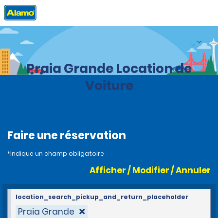
Accueil
Agences
Brazil
Praia Grande Location de
Voiture
Faire une réservation
*Indique un champ obligatoire
Afficher / Modifier / Annuler
location_search_pickup_and_return_placeholder
Praia Grande