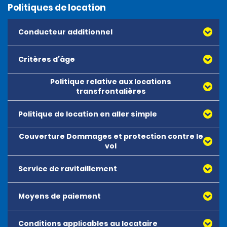
Politiques de location
Conducteur additionnel
Critères d’âge
Politique relative aux locations
transfrontalières
Politique de location en aller simple
Couverture Dommages et protection contre le
vol
Service de ravitaillement
Moyens de paiement
Conditions applicables au locataire
Toutes les principales cartes de débit ou de crédit,