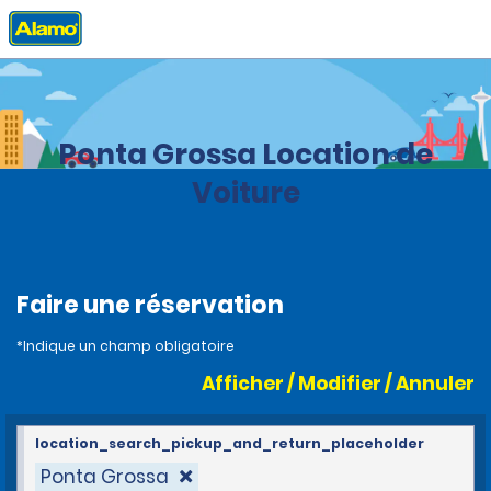
Accueil
Agences
Brazil
Ponta Grossa Location de
Voiture
Faire une réservation
*Indique un champ obligatoire
Afficher / Modifier / Annuler
location_search_pickup_and_return_placeholder
Ponta Grossa