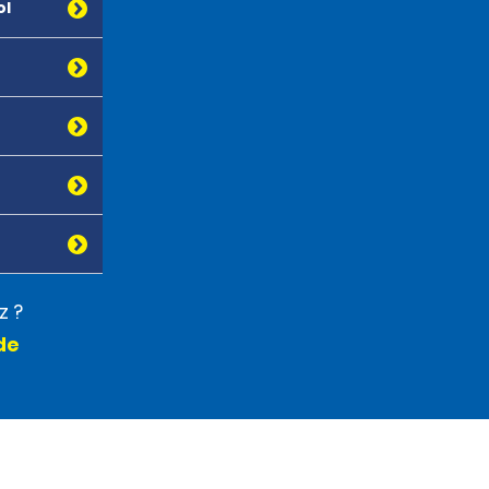
ol
z ?
de