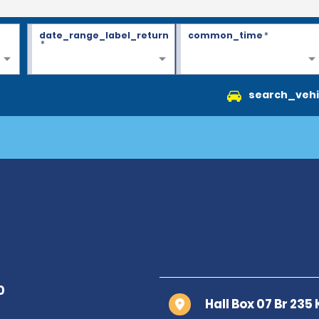
date_range_label_return
common_time
*
*
search_vehi
Hall Box 07 Br 235