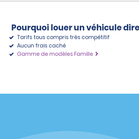
Pourquoi louer un véhicule di
Tarifs tous compris très compétitif
Aucun frais caché
Gamme de modèles Famille
éciales
Programmes
éciales
Programme de fidélité part
r aux promotions par e-
Opportunités de franchise
internationale