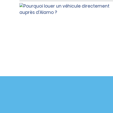
Assistance client
Offres sp
Contactez-nous
Offres sp
Aide & Foire aux questions
S’abonne
mail
Accessibilité