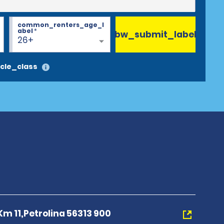
common_renters_age_l
abel
*
bw_submit_label
26+
cle_class
 Km 11,Petrolina 56313 900