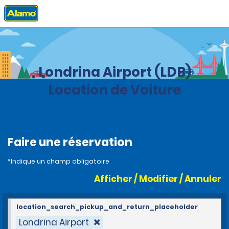
Accueil
Agences
Brazil
Londrina Airport (LDB)
Location de Voiture
Faire une réservation
*Indique un champ obligatoire
Afficher / Modifier / Annuler
location_search_pickup_and_return_placeholder
Londrina Airport